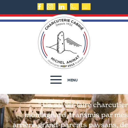
MENU
“ Un savoir-faire charcutier
montagnard, transmis par mes
arrière-grand-parents paysans, de