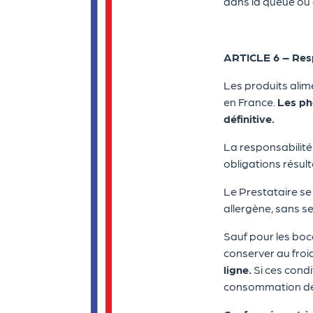
dans la queue ou
ARTICLE 6 – Resp
Les produits alim
en France.
Les ph
définitive.
La responsabilité 
obligations résult
Le Prestataire se
allergène, sans se
Sauf pour les boc
conserver au fro
ligne.
Si ces condi
consommation de