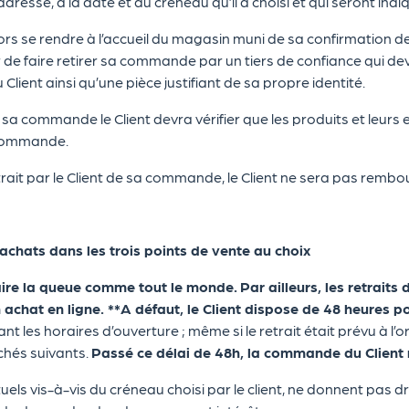
adresse, à la date et au créneau qu’il a choisi et qui seront indi
lors se rendre à l’accueil du magasin muni de sa confirmation d
 de faire retirer sa commande par un tiers de confiance qui dev
 Client ainsi qu’une pièce justifiant de sa propre identité.
e sa commande le Client devra vérifier que les produits et leur
commande.
rait par le Client de sa commande, le Client ne sera pas rembo
 achats dans les trois points de vente au choix
faire la queue comme tout le monde.
Par ailleurs, les retraits
n achat en ligne. **A défaut, le Client dispose de 48 heures 
es horaires d’ouverture ; même si le retrait était prévu à l’or
chés suivants.
Passé ce délai de 48h, la commande du Client 
els vis-à-vis du créneau choisi par le client, ne donnent pas d