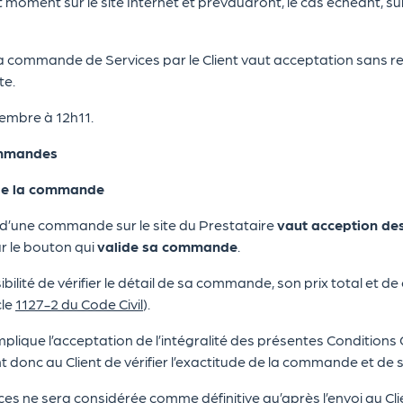
t moment sur le site Internet et prévaudront, le cas échéant, s
la commande de Services par le Client vaut acceptation sans re
te.
embre à 12h11.
mmandes
 de la commande
d’une commande sur le site du Prestataire
vaut acception de
ur le bouton qui
valide sa commande
.
sibilité de vérifier le détail de sa commande, son prix total et 
cle
1127-2 du Code Civil
).
implique l’acceptation de l’intégralité des présentes Condition
ent donc au Client de vérifier l’exactitude de la commande et d
ces ne sera considérée comme définitive qu’après l’envoi au Cl