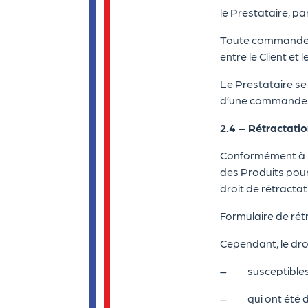
le Prestataire, pa
Toute commande pa
entre le Client et 
Le Prestataire se 
d’une commande 
2.4 – Rétractati
Conformément à la
des Produits pou
droit de rétractat
Formulaire de rét
Cependant, le droi
– susceptibles d
– qui ont été des