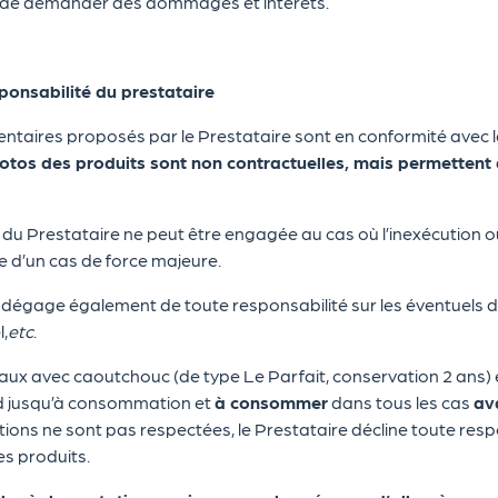
 de demander des dommages et intérêts.
onsabilité du prestataire
entaires proposés par le Prestataire sont en conformité avec l
otos des produits sont non contractuelles, mais permettent 
du Prestataire ne peut être engagée au cas où l’inexécution ou 
e d’un cas de force majeure.
 dégage également de toute responsabilité sur les éventuels 
l,
etc
.
aux avec caoutchouc (de type Le Parfait, conservation 2 ans) e
id jusqu’à consommation et
à consommer
dans tous les cas
av
tions ne sont pas respectées, le Prestataire décline toute resp
s produits.