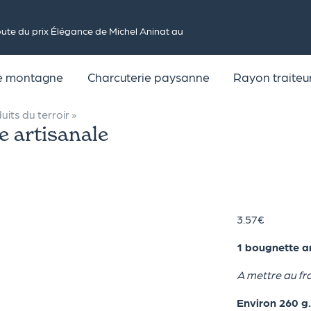
te du prix Élégance de Michel Aninat au
de montagne
Charcuterie paysanne
Rayon traiteu
uits du terroir
»
 artisanale
3.57
€
1 bougnette a
A mettre au fra
Environ 260 g.