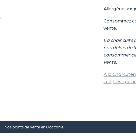
Allergène :
ce 
Consommez ce p
vente.
La chair cuite
nos délais de 
consommer ce p
vente.
A la Charcuter
cuit
,
Les spécia
Nos points de vente en Occitanie