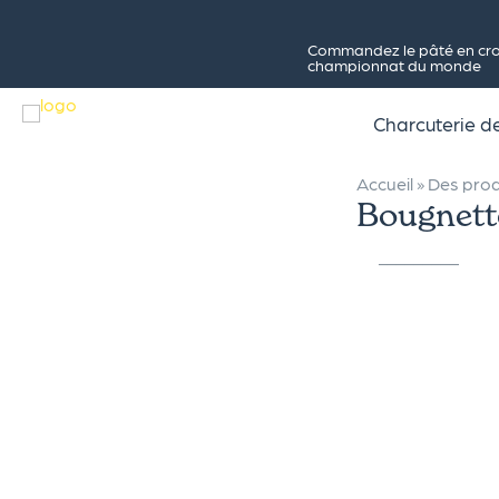
Commandez le pâté en crou
championnat du monde
Charcuterie 
Accueil
»
Des prod
Bougnette