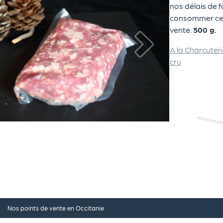
nos délais de 
consommer ce p
vente.
500 g.
A la Charcuter
cru
Nos points de vente en Occitanie