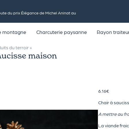
te du prix Élégance de Michel Aninat au
de montagne
Charcuterie paysanne
Rayon traiteu
uits du terroir
»
aucisse maison
6.16
€
Chair à saucis
A mettre au fra
La viande frai