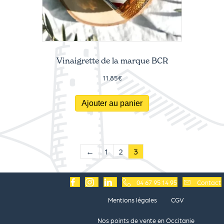
Vinaigrette de la marque BCR
11.85
€
Ajouter au panier
←
1
2
3
04 67 95 14 95
Contact
Mentions légales
CGV
Nos points de vente en Occitanie