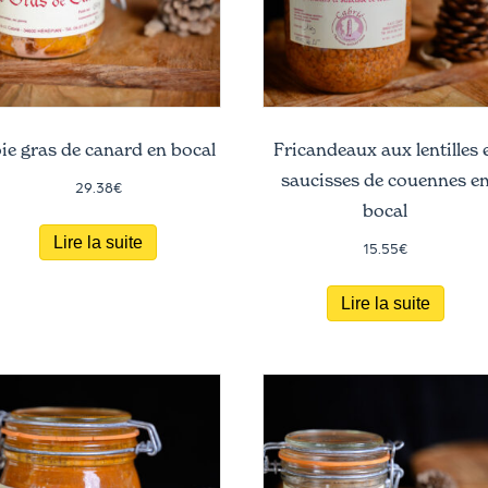
ie gras de canard en bocal
Fricandeaux aux lentilles 
saucisses de couennes e
29.38
€
bocal
Lire la suite
15.55
€
Lire la suite