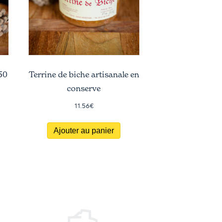
350
Terrine de biche artisanale en
conserve
11.56
€
Ajouter au panier