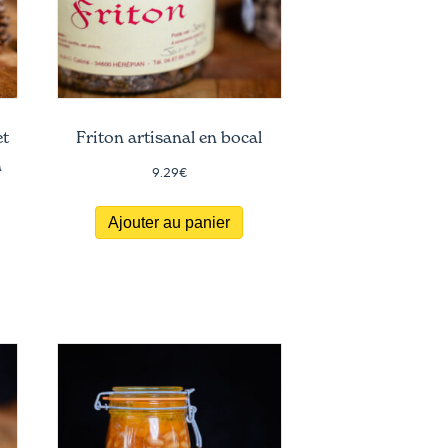
et
Friton artisanal en bocal
n
9.29
€
Ajouter au panier