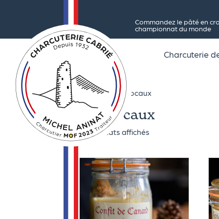
Commandez le pâté en crou
championnat du monde
Charcuterie 
Accueil
/ Les bocaux
Les bocaux
14 résultats affichés